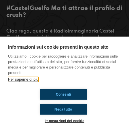
#CastelGuelfo Ma ti attrae il profilo di
crush?
Ciao rega, questa è Radioimmaginaria Castel
Guelfo e oggi vi diremo le cose che rendono meno
attraenti le persone e vi parleremo di quanto
Informazioni sui cookie presenti in questo sito
siamo fortunati a scuola.
Utilizziamo i cookie per raccogliere e analizzare informazioni sulle
prestazioni e sull'utilizzo del sito, per fornire funzionalità di social
https://www.radioimmaginaria.it
media e per migliorare e personalizzare contenuti e pubblicità
presenti.
Castel Guelfo
Per saperne di più
Consenti
Ti è piaciuto? Condividilo!
Nega tutto
Impostazioni dei cookie