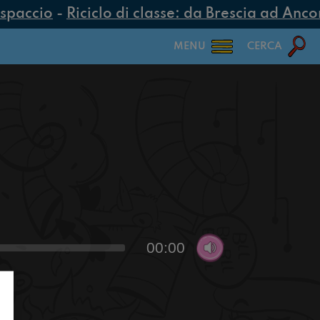
spaccio
-
Riciclo di classe: da Brescia ad Ancona
MENU
CERCA
00:00
a