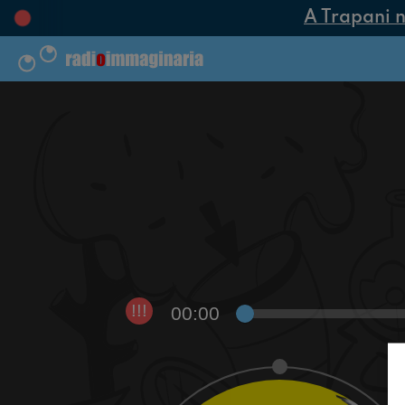
A Trapani na
00:00
!!!