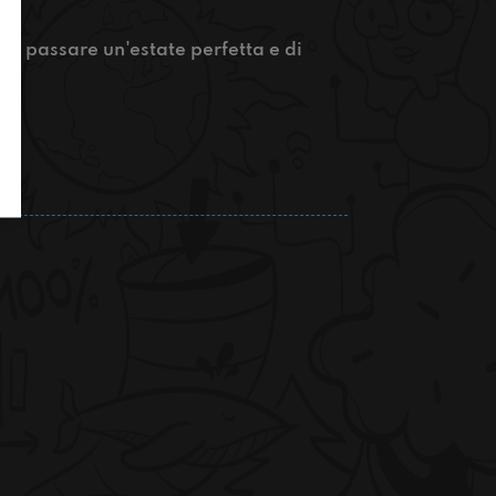
e passare un'estate perfetta e di