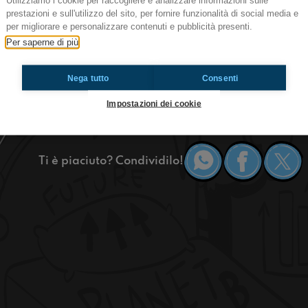
Utilizziamo i cookie per raccogliere e analizzare informazioni sulle
prestazioni e sull'utilizzo del sito, per fornire funzionalità di social media e
per migliorare e personalizzare contenuti e pubblicità presenti.
Ciao regaz! Oggi a Casa gialla parleremo di com
Per saperne di più
come riprendersi da una figuraccia. Ascoltateci!
https://www.radioimmaginaria.it
Nega tutto
Consenti
Impostazioni dei cookie
Casa Gialla
Ti è piaciuto? Condividilo!