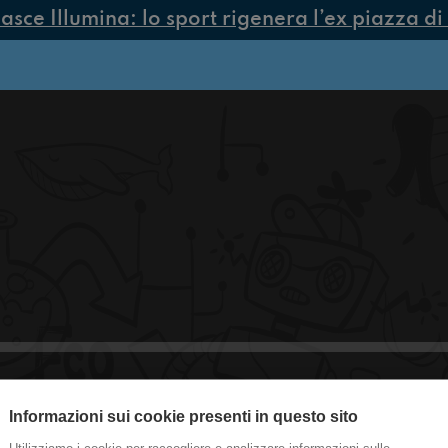
sce Illumina: lo sport rigenera l’ex piazza di 
Informazioni sui cookie presenti in questo sito
#CasaGialla Guida All'estate Perfett