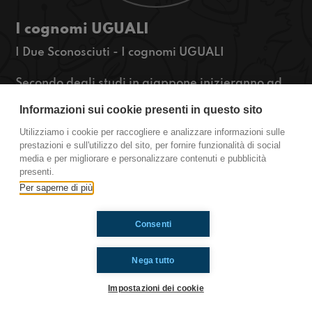
I cognomi UGUALI
I Due Sconosciuti - I cognomi UGUALI
Secondo degli studi in giappone inizieranno ad
avere tutti lo stesso cognome. Questa cosa ci ha
Informazioni sui cookie presenti in questo sito
un po 'scioccati quindi abbiamo deciso di
approfittarne per parlare di cognomi in
Utilizziamo i cookie per raccogliere e analizzare informazioni sulle
generale... insomma ascoltate la puntata che è
prestazioni e sull'utilizzo del sito, per fornire funzionalità di social
media e per migliorare e personalizzare contenuti e pubblicità
meglio
presenti.
https://www.radioimmaginaria.it
Per saperne di più
Ti è piaciuto? Condividilo!
Consenti
Nega tutto
Impostazioni dei cookie