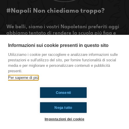
#Napoli Non chiediamo troppo?
We belli, siamo i vostri Napoletani preferiti oggi
abbiamo tentato di rendere la scuola più figa e
abbiamo anche scoperto che esiste una giornata
Informazioni sui cookie presenti in questo sito
mondiale sui SASSI…!
Utilizziamo i cookie per raccogliere e analizzare informazioni sulle
https://www.radioimmaginaria.it
prestazioni e sull'utilizzo del sito, per fornire funzionalità di social
media e per migliorare e personalizzare contenuti e pubblicità
Napoli
presenti.
Per saperne di più
Ti è piaciuto? Condividilo!
Consenti
Nega tutto
Impostazioni dei cookie