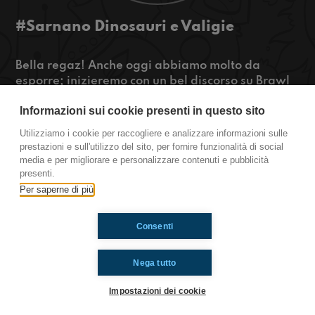
#Sarnano Dinosauri e Valigie
Bella regaz! Anche oggi abbiamo molto da
esporre; inizieremo con un bel discorso su Brawl
Stars, procederemo poi con quattro chiacchiere
Informazioni sui cookie presenti in questo sito
sul mondo di Jurassic world e termineremo con
un interrogativo scottante: Qual’è la valigia
Utilizziamo i cookie per raccogliere e analizzare informazioni sulle
perfetta per le nostre avventure?
prestazioni e sull'utilizzo del sito, per fornire funzionalità di social
media e per migliorare e personalizzare contenuti e pubblicità
Sarnano
presenti.
Per saperne di più
Ti è piaciuto? Condividilo!
Consenti
Nega tutto
Impostazioni dei cookie