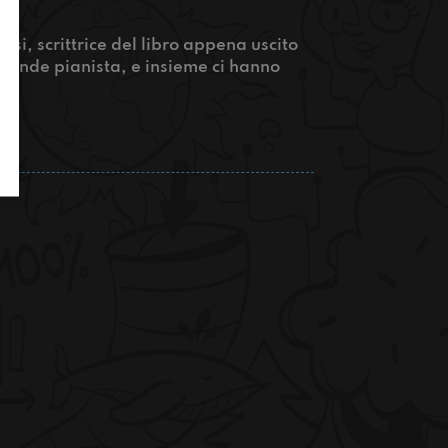
si, scrittrice del libro appena uscito
grande pianista, e insieme ci hanno