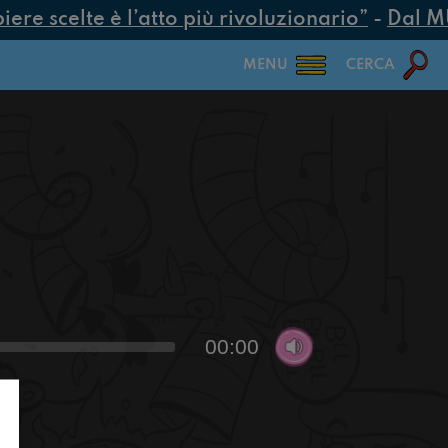
re scelte è l’atto più rivoluzionario”
-
Dal MUR 
MENU
CERCA
00:00