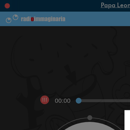
Papa Leone X
00:00
!!!