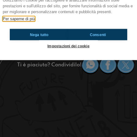
Utilizziamo i cookie per raccogliere e analizzare informazioni sulle
#cr Bianca Vertigo
prestazioni e sull'utilizzo del sito, per fornire funzionalità di social media e
per migliorare e personalizzare contenuti e pubblicità presenti.
Siamo andati alla scoperta del mondo di Lisa Fras
Per saperne di più
"Bianca Vertigo"! Con lei c'è Matteo Giorgioni, 
raccontato della loro nuovissima avventura!
Nega tutto
Consenti
Cremona.
Impostazioni dei cookie
Ti è piaciuto? Condividilo!