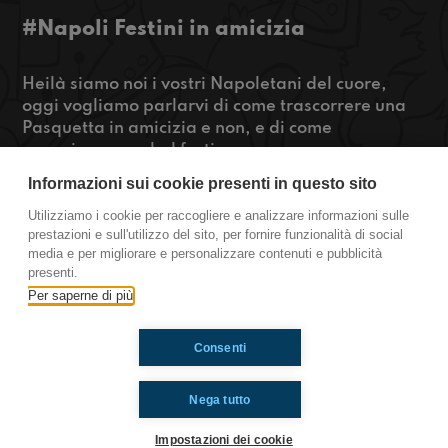
#Napoli Festini in amicizia
Heilà siamo noi i vostri Napoletani del cuore,
oggi vogliamo parlarvi di come trascorrere una
Pasquetta in amicizia e non, e di come
organizzare un bel festino.
Informazioni sui cookie presenti in questo sito
Se volete approfondire di più cliccate play!
Utilizziamo i cookie per raccogliere e analizzare informazioni sulle
prestazioni e sull'utilizzo del sito, per fornire funzionalità di social
https://www.radioimmaginaria.it
media e per migliorare e personalizzare contenuti e pubblicità
presenti.
Napoli
Per saperne di più
Consenti
Ti è piaciuto? Condividilo!
Nega tutto
Impostazioni dei cookie