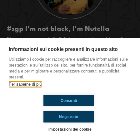
#sgp I'm not black, I'm Nutella
Bianco, nero o giallo? Adesso puoi cambiare il
colore delle emoticons, su WhatsApp!
Informazioni sui cookie presenti in questo sito
Utilizziamo i cookie per raccogliere e analizzare informazioni sulle
San Giovanni in Persiceto.
prestazioni e sull'utilizzo del sito, per fornire funzionalità di social
media e per migliorare e personalizzare contenuti e pubblicità
presenti.
Ti è piaciuto? Condividilo!
Per saperne di più
Consenti
Nega tutto
Impostazioni dei cookie