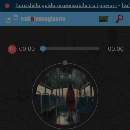
a cultura della guida responsabile tra i giovani
-
Ital
00:00
00:00
!!!