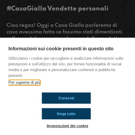
#CasaGialla Vendette personali
Ciao regaz! Oggi a Casa Gialla parleremo di
cosa avessimo fatto se fossimo stati dimenticati
sullo scuolabus e poi parleremo delle vendette
che abbiamo fatto e che abbiamo subito.
Informazioni sui cookie presenti in questo sito
Restate connessi
Utilizziamo i cookie per raccogliere e analizzare informazioni sulle
prestazioni e sull'utilizzo del sito, per fornire funzionalità di social
https://www.radioimmaginaria.it
media e per migliorare e personalizzare contenuti e pubblicità
presenti.
Casa Gialla
Per saperne di più
Consenti
Ti è piaciuto? Condividilo!
Nega tutto
Impostazioni dei cookie