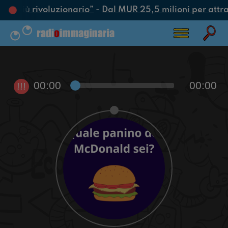
tto più rivoluzionario”
-
Dal MUR 25,5 milioni per attrarr
00:00
00:00
!!!