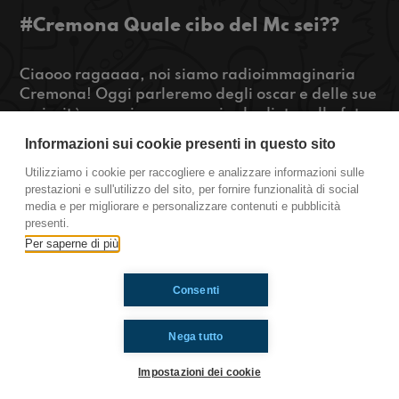
#Cremona Quale cibo del Mc sei??
Ciaooo ragaaaa, noi siamo radioimmaginaria
Cremona! Oggi parleremo degli oscar e delle sue
curiosità, scopriremo cosa si cela dietro alla foto
di Kate Middleton e in fine scopriremo quale cibo
Informazioni sui cookie presenti in questo sito
del McDonald siamo. Per saperne di più basta
premere playyyyy
Utilizziamo i cookie per raccogliere e analizzare informazioni sulle
prestazioni e sull'utilizzo del sito, per fornire funzionalità di social
https://www.radioimmaginaria.it
media e per migliorare e personalizzare contenuti e pubblicità
presenti.
Cremona
Per saperne di più
Consenti
Ti è piaciuto? Condividilo!
Nega tutto
Impostazioni dei cookie