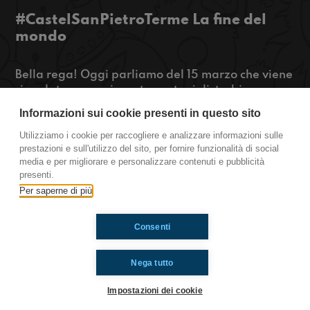
#CastelSanPietroTerme La fine del
mondo
Bella rega! Oggi parliamo del 15 marzo che viene
ricordato come giornata contro i disturbi
alimentari e poi parleremo della fine del mondo e
Informazioni sui cookie presenti in questo sito
come ce la immaginiamo. Restate con noi!
Utilizziamo i cookie per raccogliere e analizzare informazioni sulle
prestazioni e sull'utilizzo del sito, per fornire funzionalità di social
https://www.radioimmaginaria.it
media e per migliorare e personalizzare contenuti e pubblicità
presenti.
Castel San Pietro Terme
Per saperne di più
Consenti
Ti è piaciuto? Condividilo!
Nega tutto
Impostazioni dei cookie