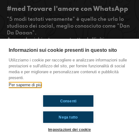
#med Trovare l'amore con WhatsApp
"5 modi testati veramente" è quello che urla lo
studioso dei social, meglio conosciuto come "Dan
Da Daaan".
A grande richiesta, un estratto dall'ultima
puntata della redazione medicinese, che sarà
Informazioni sui cookie presenti in questo sito
utile per i più disperati che hanno un urgente
bisogno di trovare un'anima gemella.
Utilizziamo i cookie per raccogliere e analizzare informazioni sulle
prestazioni e sull'utilizzo del sito, per fornire funzionalità di social
#danfeelsthelove
media e per migliorare e personalizzare contenuti e pubblicità
presenti.
Medicina.
Per saperne di più
Consenti
Ti è piaciuto? Condividilo!
Nega tutto
Impostazioni dei cookie