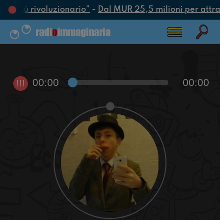
tto più rivoluzionario”
-
Dal MUR 25,5 milioni per attrarr
00:00
00:00
!!!