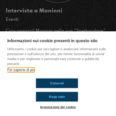
Intervista a Maninni
Eventi
Ciao ragazzi! Maninni nella sua “Spettacolare”,
il brano con cui è in gara a Sanremo 2024, cita
Informazioni sui cookie presenti in questo sito
una “formula giusta per la felicità”, ma quali
sono gli ingredienti secondo lui? Sono cambiati
Utilizziamo i cookie per raccogliere e analizzare informazioni sulle
da quando era adolescente? Lo scoprirete solo
prestazioni e sull'utilizzo del sito, per fornire funzionalità di social
media e per migliorare e personalizzare contenuti e pubblicità
ascoltando qui!
presenti.
https://www.radioimmaginaria.it
Per saperne di più
Ti è piaciuto? Condividilo!
Consenti
Nega tutto
Impostazioni dei cookie