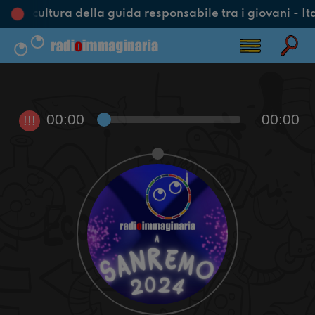
una cultura della guida responsabile tra i giovani
-
It
00:00
00:00
!!!