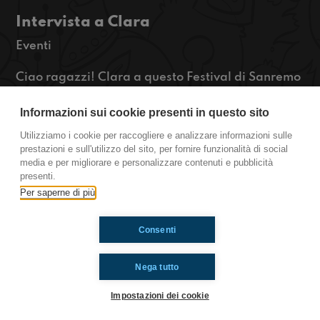
Intervista a Clara
Eventi
Ciao ragazzi! Clara a questo Festival di Sanremo
2024 ci invita a riscoprirci ogni giorno con la sua
“Diamanti Grezzi” ma come possiamo farlo? Che
Informazioni sui cookie presenti in questo sito
consigli può darci per uscire dalla nostra comfort
Utilizziamo i cookie per raccogliere e analizzare informazioni sulle
zone, anche perché lei passando da cantante ad
prestazioni e sull'utilizzo del sito, per fornire funzionalità di social
attrice spesso ne sa qualcosa? Scopritelo in
media e per migliorare e personalizzare contenuti e pubblicità
questa diretta!
presenti.
https://www.radioimmaginaria.it
Per saperne di più
Consenti
Ti è piaciuto? Condividilo!
Nega tutto
Impostazioni dei cookie