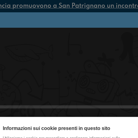
ncia promuovono a San Patrignano un incontro 
Informazioni sui cookie presenti in questo sito
La Giuria Degli Adolescenti: Inizia 