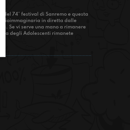
a del 74° festival di Sanremo e questa
Radioimmaginaria in diretta dalle
rati. Se vi serve una mano a rimanere
Giuria degli Adolescenti rimanete