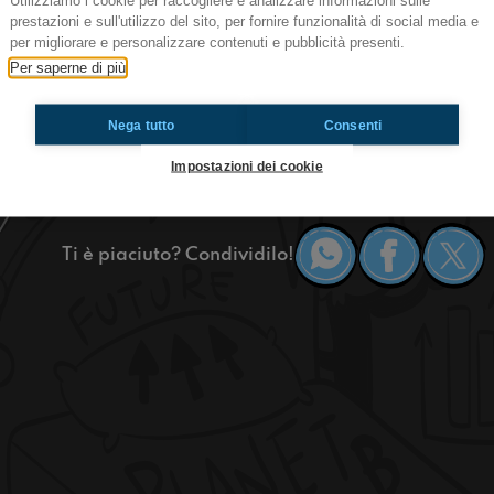
Utilizziamo i cookie per raccogliere e analizzare informazioni sulle
prestazioni e sull'utilizzo del sito, per fornire funzionalità di social media e
per migliorare e personalizzare contenuti e pubblicità presenti.
Ciao ragazzi! Quella di stasera è la prima serat
Per saperne di più
è la Giuria degli Adolescenti, il programma di 
20.30 per commentare il festival insieme ai giu
Nega tutto
Consenti
svegli durante il festival per poi votare per la 
connessi!
Impostazioni dei cookie
https://www.radioimmaginaria.it
Ti è piaciuto? Condividilo!