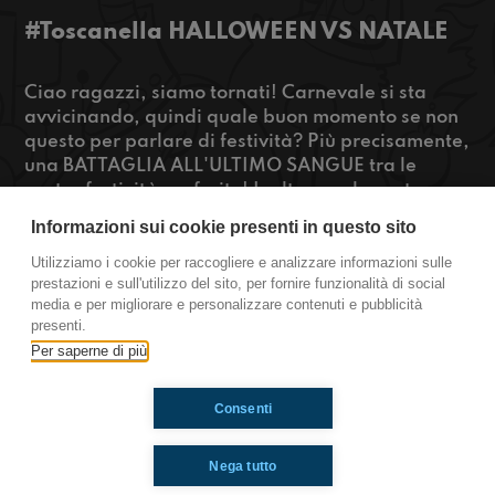
#Toscanella HALLOWEEN VS NATALE
Ciao ragazzi, siamo tornati! Carnevale si sta
avvicinando, quindi quale buon momento se non
questo per parlare di festività? Più precisamente,
una BATTAGLIA ALL'ULTIMO SANGUE tra le
nostre festività preferite! Inoltre per la vostra
felicità, ritorna "CHE CIBO È", il nostro quiz sui
Informazioni sui cookie presenti in questo sito
cibi dal mondo! SIETE CARICHI? STAY TUNED!
Utilizziamo i cookie per raccogliere e analizzare informazioni sulle
prestazioni e sull'utilizzo del sito, per fornire funzionalità di social
https://www.radioimmaginaria.it
media e per migliorare e personalizzare contenuti e pubblicità
presenti.
Toscanella
Per saperne di più
Consenti
Ti è piaciuto? Condividilo!
Nega tutto