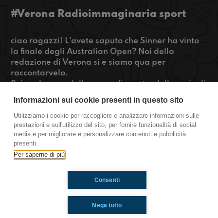
#Verona Radioimmaginaria sport
ciao ragazzi! L'avete saputo che Sinner ha vinto
la finale degli Australian Open? Noi della
redazione di Verona si e siamo qua per
raccontarvelo.
Poi parleremo delle prove di sport e della serie di
Percy Jackson appena uscita.
Informazioni sui cookie presenti in questo sito
Se l'avete vista anche voi e volete sapere cosa ne
pensiamo rimanete connessi!
Utilizziamo i cookie per raccogliere e analizzare informazioni sulle
prestazioni e sull'utilizzo del sito, per fornire funzionalità di social
https://www.radioimmaginaria.it
media e per migliorare e personalizzare contenuti e pubblicità
presenti.
Verona
Per saperne di più
Consenti
Ti è piaciuto? Condividilo!
Nega tutto