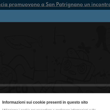
ncia promuovono a San Patrignano un incontro 
Informazioni sui cookie presenti in questo sito
#Toscanella I duetti a sanremo 2024