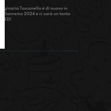
ginaria Toscanella è di nuovo in
 di Sanremo 2024 e ci sarà un tanto
TUNED!