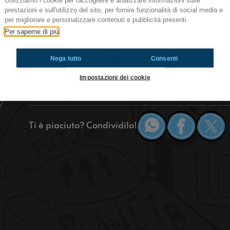
Utilizziamo i cookie per raccogliere e analizzare informazioni sulle
prestazioni e sull'utilizzo del sito, per fornire funzionalità di social media e
Ciao ragazzi, anche questa settimana Radioimma
per migliorare e personalizzare contenuti e pubblicità presenti.
onda, solo per voi! Oggi commenteremo i duetti
Per saperne di più
atteso nuovo episodio di "CHE CIBO È?". STAY 
Nega tutto
Consenti
https://www.radioimmaginaria.it
Impostazioni dei cookie
Toscanella
Ti è piaciuto? Condividilo!