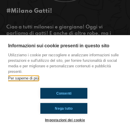
#Milano Gatti!
Ciao a tutti milanesi e giargiana! Oggi vi
parliamo di gatti! E anche di altre robe, ma i
gatti sono la cosa migliore di questa puntata!
Informazioni sui cookie presenti in questo sito
Restate connessi!
Utilizziamo i cookie per raccogliere e analizzare informazioni sulle
https://www.radioimmaginaria.it
prestazioni e sull'utilizzo del sito, per fornire funzionalità di social
media e per migliorare e personalizzare contenuti e pubblicità
Milano
presenti.
Per saperne di più
Ti è piaciuto? Condividilo!
Consenti
Nega tutto
Impostazioni dei cookie