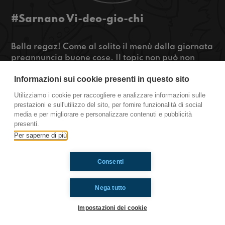
#Sarnano Vi-deo-gio-chi
Bella regaz! Come al solito il menù della giornata
preannuncia buone cose. Il topic non può non
essere quello dei videogiochi, vero Andre? Dai
Informazioni sui cookie presenti in questo sito
bando alle chiacchiere. Buon ascolto!
Utilizziamo i cookie per raccogliere e analizzare informazioni sulle
https://www.radioimmaginaria.it
prestazioni e sull'utilizzo del sito, per fornire funzionalità di social
media e per migliorare e personalizzare contenuti e pubblicità
Sarnano
presenti.
Per saperne di più
Ti è piaciuto? Condividilo!
Consenti
Nega tutto
Impostazioni dei cookie