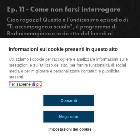
Ep. 11 - Come non farsi interrogare
Ciao ragazzi! Questo è l'undicesimo episodio di
"Ti accompagno a scuola", il programma di
Radioimmaginaria in diretta dal lunedì al
venerdì dalle 06.55 alle 07.30 che racconta la
vita quotidiana degli adolescenti durante il
Informazioni sui cookie presenti in questo sito
tragitto casa-scuola. Per iniziare al meglio la
Utilizziamo i cookie per raccogliere e analizzare informazioni sulle
settimana, oggi vi parliamo di come non farsi
prestazioni e sull'utilizzo del sito, per fornire funzionalità di social
interrogare. Voi cosa fate?
media e per migliorare e personalizzare contenuti e pubblicità
presenti.
https://www.radioimmaginaria.it
Per saperne di più
Consenti
Ti è piaciuto? Condividilo!
Nega tutto
Impostazioni dei cookie