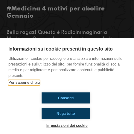
#Medicina 4 motivi per abolire
Gennaio
Bella ragaz! Questa è Radioimmaginaria
Medicina. Oggi vi diremo 4 motivi per abolire
Gennaio. Se anche per voi questo è un mese
Informazioni sui cookie presenti in questo sito
snervante, ascoltateci qui!
Utilizziamo i cookie per raccogliere e analizzare informazioni sulle
prestazioni e sull'utilizzo del sito, per fornire funzionalità di social
https://www.radioimmaginaria.it
media e per migliorare e personalizzare contenuti e pubblicità
presenti.
Medicina
Per saperne di più
Consenti
Ti è piaciuto? Condividilo!
Nega tutto
Impostazioni dei cookie