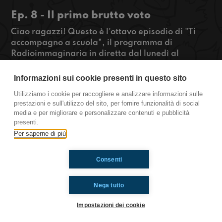
Ep. 8 - Il primo brutto voto
Ciao ragazzi! Questo è l'ottavo episodio di "Ti
accompagno a scuola", il programma di
Radioimmaginaria in diretta dal lunedì al
venerdì dalle 06.55 alle 07.30 che racconta la
vita quotidiana degli adolescenti durante il
Informazioni sui cookie presenti in questo sito
tragitto casa-scuola. In questo episodio parliamo
Utilizziamo i cookie per raccogliere e analizzare informazioni sulle
del primo brutto voto che è un po' come il primo
prestazioni e sull'utilizzo del sito, per fornire funzionalità di social
amore: non si scorda mai. Il vostro qual è stato?
media e per migliorare e personalizzare contenuti e pubblicità
presenti.
https://www.radioimmaginaria.it
Per saperne di più
Consenti
Ti è piaciuto? Condividilo!
Nega tutto
Impostazioni dei cookie