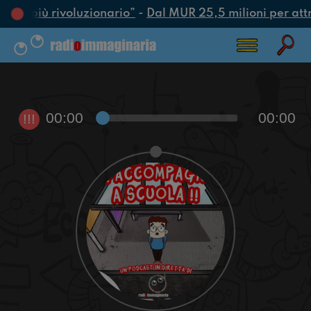
’atto più rivoluzionario”
-
Dal MUR 25,5 milioni per attrar
00:00
00:00
!!!