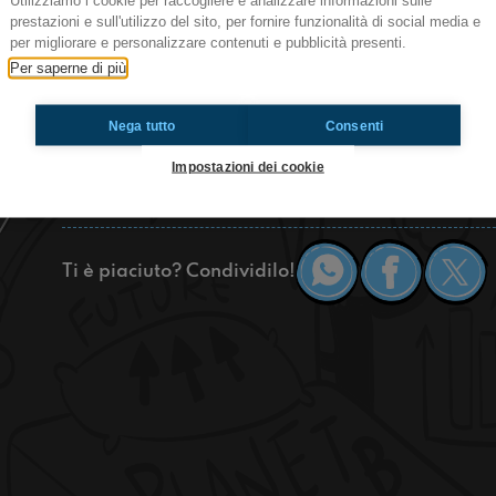
Utilizziamo i cookie per raccogliere e analizzare informazioni sulle
prestazioni e sull'utilizzo del sito, per fornire funzionalità di social media e
Quest' oggi notizie straordinarie, Cominceremo il
per migliorare e personalizzare contenuti e pubblicità presenti.
Spider-Man 2 per PS5 e proseguiremo con delle c
Per saperne di più
poi, infine, parleremo della peggiore avventura g
Nega tutto
Consenti
https://www.radioimmaginaria.it
Impostazioni dei cookie
Sarnano
Ti è piaciuto? Condividilo!