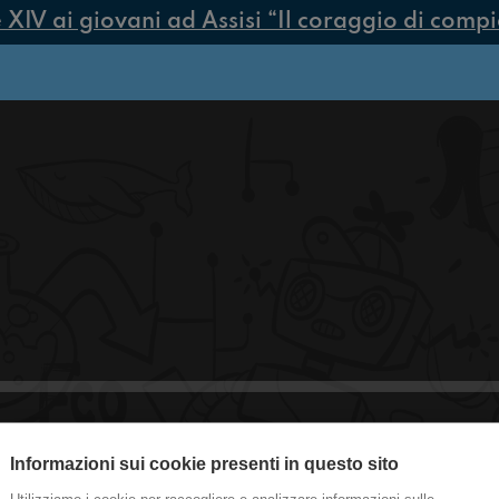
V ai giovani ad Assisi “Il coraggio di compiere
Informazioni sui cookie presenti in questo sito
#Sarnano Spider-Man avvistato a C