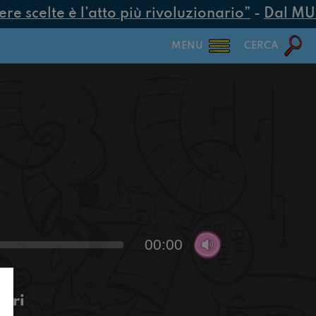
 scelte è l’atto più rivoluzionario”
-
Dal MUR 2
MENU
CERCA
00:00
apri