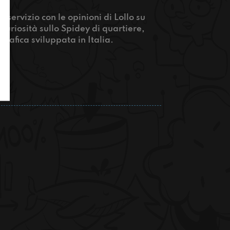
 servizio con le opinioni di Lollo su
uriosità sullo Spidey di quartiere,
rafica sviluppata in Italia.