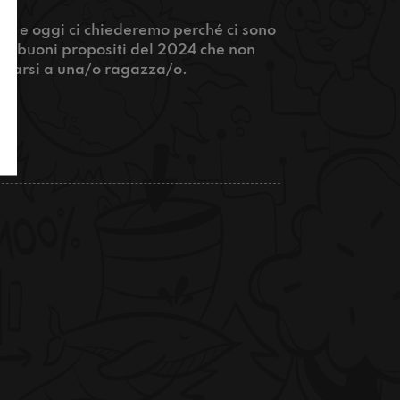
o e oggi ci chiederemo perché ci sono
tri buoni propositi del 2024 che non
ntarsi a una/o ragazza/o.