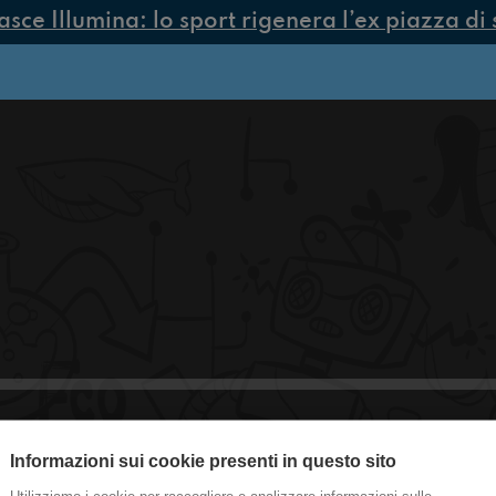
ce Illumina: lo sport rigenera l’ex piazza di s
Informazioni sui cookie presenti in questo sito
#CastelGuelfo Troppe cose da fare