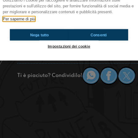
Utilizziamo i cookie per raccogliere e analizzare informazioni sulle
prestazioni e sull'utilizzo del sito, per fornire funzionalità di social media e
Bella rega siamo Radioimmaginaria Castel Guelf
per migliorare e personalizzare contenuti e pubblicità presenti.
tanti compiti per le vacanze, quali saranno i nos
Per saperne di più
rispetteremo e come secondo noi è meglio prese
Nega tutto
Consenti
https://www.radioimmaginaria.it
Impostazioni dei cookie
Castel Guelfo
Ti è piaciuto? Condividilo!