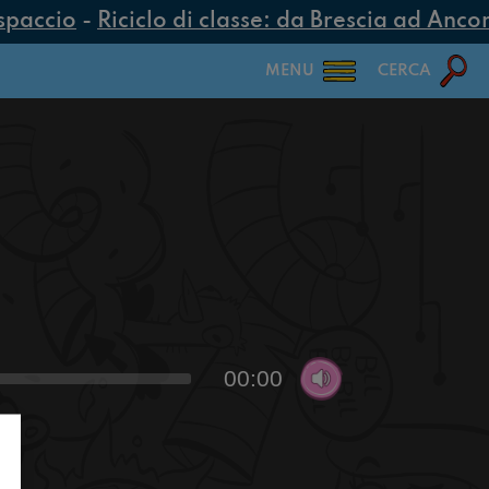
paccio
-
Riciclo di classe: da Brescia ad Ancona
MENU
CERCA
00:00