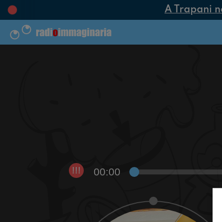
A Trapani nas
00:00
!!!