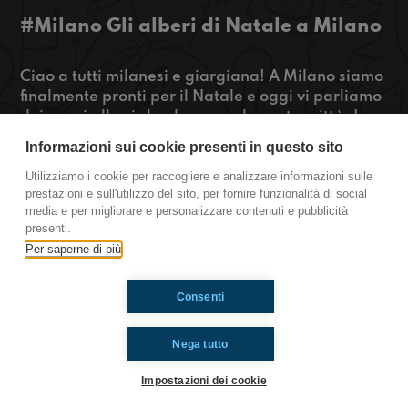
#Milano Gli alberi di Natale a Milano
Ciao a tutti milanesi e giargiana! A Milano siamo
finalmente pronti per il Natale e oggi vi parliamo
dei nuovi alberi che decorano la nostra città. In
più vi suggeriremo dei nuovi libri da leggere.
Informazioni sui cookie presenti in questo sito
Restate connessi!
Utilizziamo i cookie per raccogliere e analizzare informazioni sulle
prestazioni e sull'utilizzo del sito, per fornire funzionalità di social
https://www.radioimmaginaria.it
media e per migliorare e personalizzare contenuti e pubblicità
presenti.
Milano
Per saperne di più
Consenti
Ti è piaciuto? Condividilo!
Nega tutto
Impostazioni dei cookie