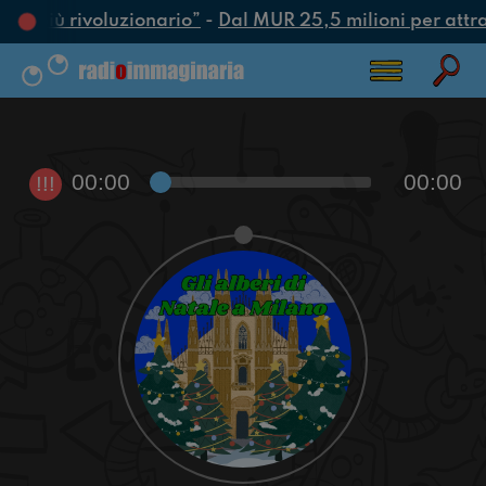
tto più rivoluzionario”
-
Dal MUR 25,5 milioni per attrarr
00:00
00:00
!!!