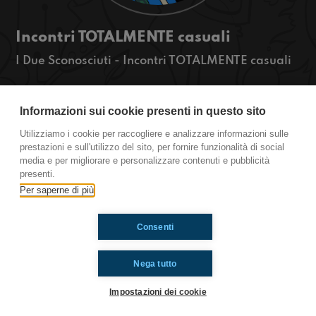
Incontri TOTALMENTE casuali
I Due Sconosciuti - Incontri TOTALMENTE casuali
Oggi ai due sconosciuti abbiamo intervistato un
aspirante doppiatore che ha ridoppiato film come
Informazioni sui cookie presenti in questo sito
LUCA o THE MARVELS! Abbiamo fatto una gara
Utilizziamo i cookie per raccogliere e analizzare informazioni sulle
di dizione ed abbiamo parlato delle passioni più
prestazioni e sull'utilizzo del sito, per fornire funzionalità di social
strane al mondo... insomma praticamente una
media e per migliorare e personalizzare contenuti e pubblicità
puntata stratosferica! Ascoltaci!
presenti.
Per saperne di più
Ti è piaciuto? Condividilo!
Consenti
Nega tutto
Impostazioni dei cookie