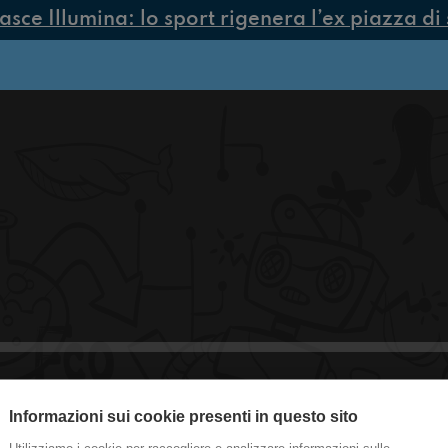
ce Illumina: lo sport rigenera l’ex piazza di 
Informazioni sui cookie presenti in questo sito