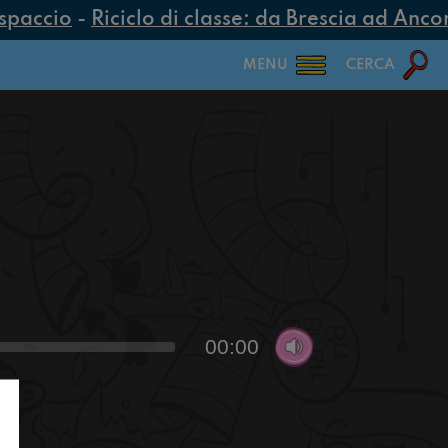
spaccio
-
Riciclo di classe: da Brescia ad Ancona
MENU
CERCA
00:00