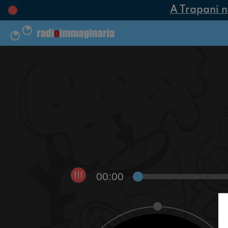
A Trapani nas
00:00
!!!