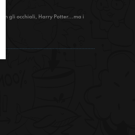
n gli occhiali, Harry Potter...ma i
i!