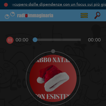
ne e recupero dalle dipendenze con un focus sui più gi
00:00
00:00
!!!