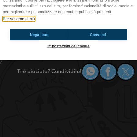
Utilizziamo i cookie per raccogliere e analizzare informazioni sulle
prestazioni e sull'utilizzo del sito, per fornire funzionalità di social media e
per migliorare e personalizzare contenuti e pubblicità presenti.
Bella rega! Il natale si avvicina, voi avete già in
Per saperne di più
quelli che li comprano all'ultimo? Se anche voi p
https://www.radioimmaginaria.it
Nega tutto
Consenti
Impostazioni dei cookie
Medicina
Ti è piaciuto? Condividilo!