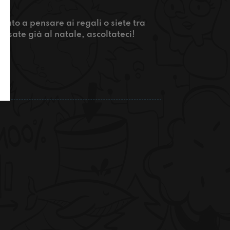
iziato a pensare ai regali o siete tra
ensate già al natale, ascoltateci!