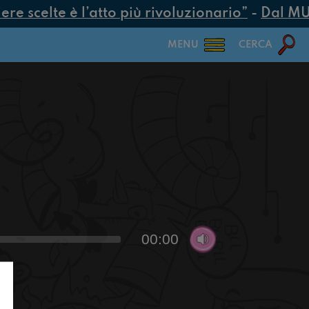
e scelte è l’atto più rivoluzionario”
-
Dal MUR 
MENU
CERCA
00:00