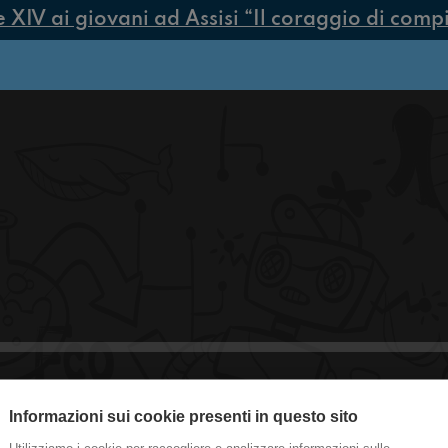
IV ai giovani ad Assisi “Il coraggio di compier
Informazioni sui cookie presenti in questo sito
#Medicina Regali da incubo