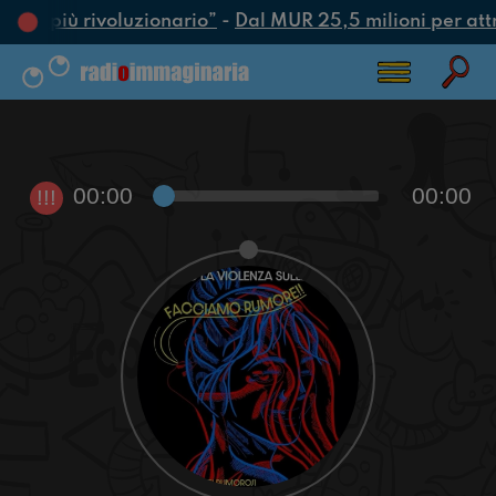
’atto più rivoluzionario”
-
Dal MUR 25,5 milioni per attrar
00:00
00:00
!!!