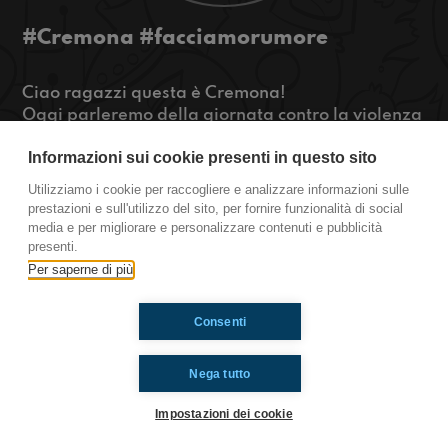
#Cremona #facciamorumore
Ciao ragazzi questa è Cremona!
Oggi parleremo della giornata contro la violenza
sulla donne, delle regole "anti" relazione tossica,
Informazioni sui cookie presenti in questo sito
con opinioni, consigli ed esperienze. Per saperne
di più premete play!
Utilizziamo i cookie per raccogliere e analizzare informazioni sulle
https://www.radioimmaginaria.it
prestazioni e sull'utilizzo del sito, per fornire funzionalità di social
media e per migliorare e personalizzare contenuti e pubblicità
Cremona
presenti.
Per saperne di più
Ti è piaciuto? Condividilo!
Consenti
Nega tutto
Impostazioni dei cookie