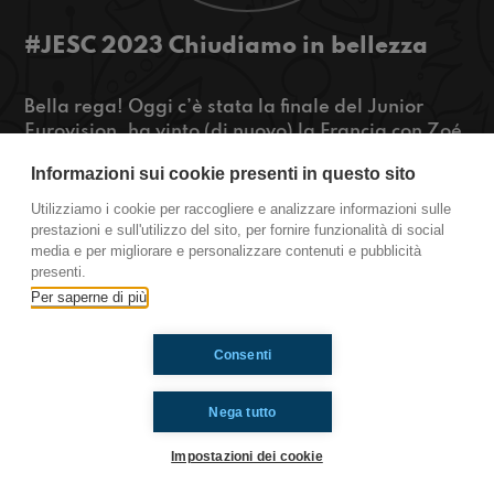
#JESC 2023 Chiudiamo in bellezza
Bella rega! Oggi c’è stata la finale del Junior
Eurovision, ha vinto (di nuovo) la Francia con Zoé
e la canzone “Coeur”. Questa è la nostra ultima
Informazioni sui cookie presenti in questo sito
puntata da Nizza e la stiamo registrando da una
fermata del tram. Per sapere come ci siamo
Utilizziamo i cookie per raccogliere e analizzare informazioni sulle
arrivati dovete ascoltarci!
prestazioni e sull'utilizzo del sito, per fornire funzionalità di social
media e per migliorare e personalizzare contenuti e pubblicità
presenti.
https://www.radioimmaginaria.it
Per saperne di più
Ti è piaciuto? Condividilo!
Consenti
Nega tutto
Impostazioni dei cookie