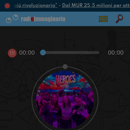
’atto più rivoluzionario”
-
Dal MUR 25,5 milioni per attrar
00:00
00:00
!!!