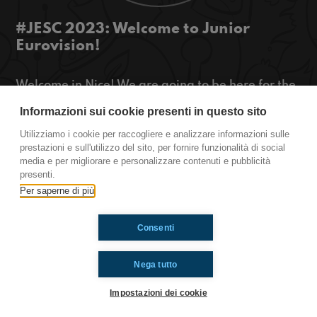
#JESC 2023: Welcome to Junior
Eurovision!
Welcome in Nice! We are going to be here for the
Junior Eurovision Song Contest 2023, and the
Informazioni sui cookie presenti in questo sito
show will be today! Today we spoke about our
impressions of the show and who are our favorite
Utilizziamo i cookie per raccogliere e analizzare informazioni sulle
artists. Stay tuned!
prestazioni e sull'utilizzo del sito, per fornire funzionalità di social
media e per migliorare e personalizzare contenuti e pubblicità
presenti.
https://www.radioimmaginaria.it
Per saperne di più
Ti è piaciuto? Condividilo!
Consenti
Nega tutto
Impostazioni dei cookie