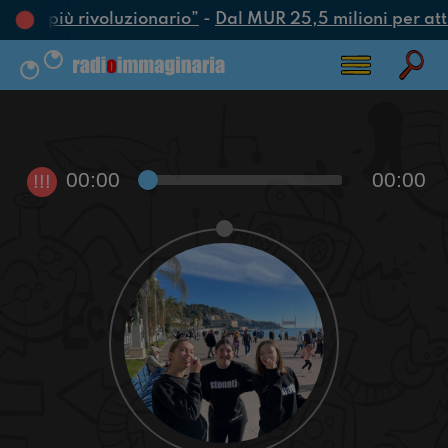
’atto più rivoluzionario”
-
Dal MUR 25,5 milioni per attra
00:00
00:00
!!!