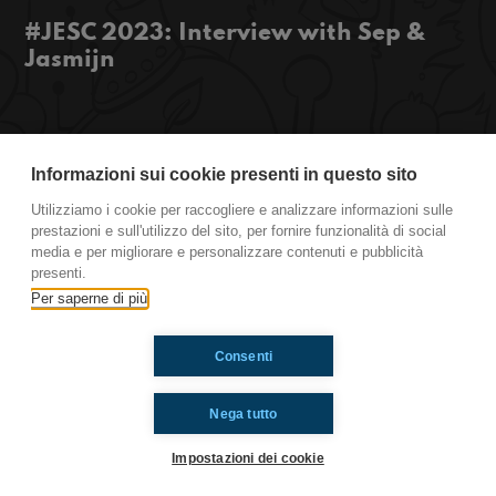
#JESC 2023: Interview with Sep &
Jasmijn
Hello from the Junior Eurovision Song Contest in
Nice! Today we have interviewed Sep &amp;
Informazioni sui cookie presenti in questo sito
Jasmijn who will represent The Netherlands this
Utilizziamo i cookie per raccogliere e analizzare informazioni sulle
year! Their song is called “Holding On To You”
prestazioni e sull'utilizzo del sito, per fornire funzionalità di social
and it talks about friendship, check it out!
media e per migliorare e personalizzare contenuti e pubblicità
presenti.
https://www.radioimmaginaria.it
Per saperne di più
Consenti
Ti è piaciuto? Condividilo!
Nega tutto
Impostazioni dei cookie