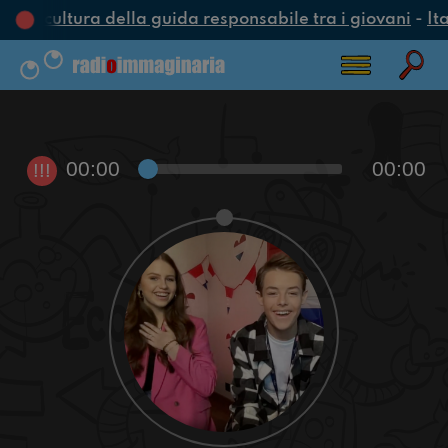
na cultura della guida responsabile tra i giovani
-
Ita
00:00
00:00
!!!