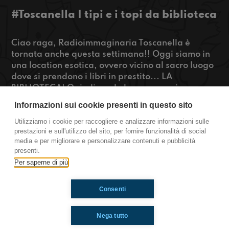
#Toscanella I tipi e i topi da biblioteca
Ciao raga, Radioimmaginaria Toscanella è
tornata anche questa settimana!! Oggi siamo in
una location esotica, ovvero vicino al sacro luogo
dove si prendono i libri in prestito... LA
BIBLIOTECA! Quindi quale buona occasione se
non questa per parlare dei tipi di persone che si
Informazioni sui cookie presenti in questo sito
possono trovare in biblioteca? Inoltre ci sarà il
grande ritorno della nostra rubrica di true crime,
Utilizziamo i cookie per raccogliere e analizzare informazioni sulle
prestazioni e sull'utilizzo del sito, per fornire funzionalità di social
quindi state connessi rega!!
media e per migliorare e personalizzare contenuti e pubblicità
presenti.
Toscanella
Per saperne di più
Consenti
Ti è piaciuto? Condividilo!
Nega tutto