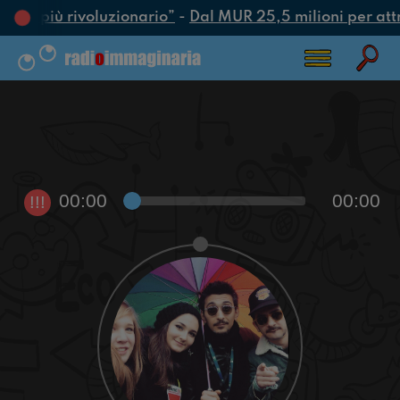
’atto più rivoluzionario”
-
Dal MUR 25,5 milioni per attrar
00:00
00:00
!!!