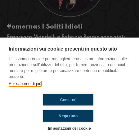
#omernas I Soliti Idioti
Francesco Mandelli e Fabrizio Biggio sono stati
beccati dai microfoni (degli smartphone) degli
Informazioni sui cookie presenti in questo sito
"incursori" di Radioimmaginaria, durante il
Festival di Sanremo...ne è venuto fuori un
Utilizziamo i cookie per raccogliere e analizzare informazioni sulle
servizio da ascoltare almeno 3 volte!
prestazioni e sull'utilizzo del sito, per fornire funzionalità di social
media e per migliorare e personalizzare contenuti e pubblicità
presenti.
Ti è piaciuto? Condividilo!
Per saperne di più
Consenti
Nega tutto
Impostazioni dei cookie