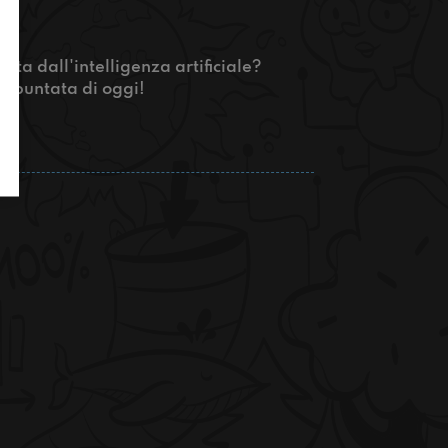
ata dall'intelligenza artificiale?
la puntata di oggi!