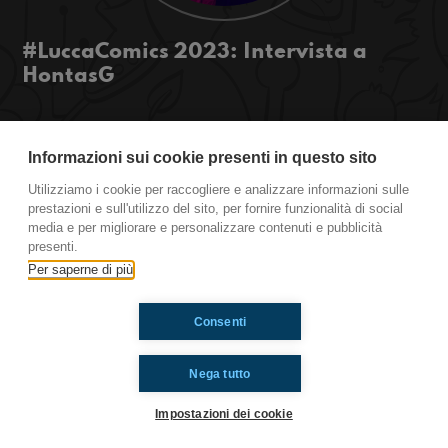
#LuccaComics 2023: Intervista a
HontasG
Oggi è il penultimo giorno di Lucca Comics
&amp; Games e abbiamo avuto l'occasione di
Informazioni sui cookie presenti in questo sito
parlare con Hontas G, una delle gamer più
Utilizziamo i cookie per raccogliere e analizzare informazioni sulle
conosciute in Italia.
prestazioni e sull'utilizzo del sito, per fornire funzionalità di social
Clicca play per ascoltare i suoi segreti nel mondo
media e per migliorare e personalizzare contenuti e pubblicità
del gaming.
presenti.
Per saperne di più
Ti è piaciuto? Condividilo!
Consenti
Nega tutto
Impostazioni dei cookie