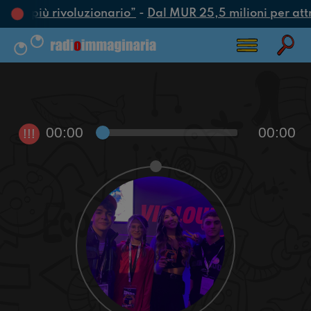
’atto più rivoluzionario”
-
Dal MUR 25,5 milioni per attrar
00:00
00:00
!!!