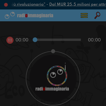
atto più rivoluzionario”
-
Dal MUR 25,5 milioni per attrar
00:00
00:00
!!!