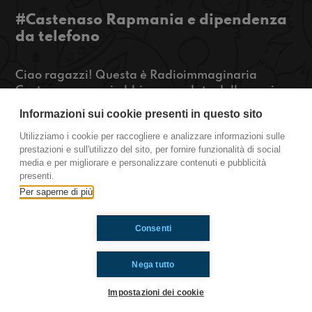
#Castenaso Rapmania e dipendenza
da telefono
Ciao ragazzi! Questa è Radioimmaginaria
Castenaso e oggi abbiamo parlato della musica
rap con un grande aiuto di Leo visto che è super
Informazioni sui cookie presenti in questo sito
appassionato. In questi giorni a casa stiamo
subendo delle minacce a causa della nostra
Utilizziamo i cookie per raccogliere e analizzare informazioni sulle
prestazioni e sull'utilizzo del sito, per fornire funzionalità di social
dipendenza dal telefono.. vi prego aiutateci!!
media e per migliorare e personalizzare contenuti e pubblicità
presenti.
Castenaso
Per saperne di più
Consenti
Ti è piaciuto? Condividilo!
Nega tutto
Impostazioni dei cookie