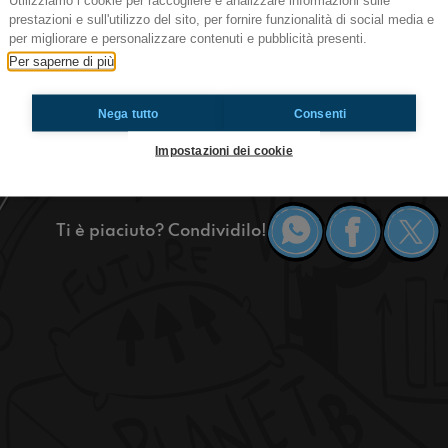
Utilizziamo i cookie per raccogliere e analizzare informazioni sulle
prestazioni e sull'utilizzo del sito, per fornire funzionalità di social media e
per migliorare e personalizzare contenuti e pubblicità presenti.
Hi guys, we're back with CHECK-IN, our interna
Per saperne di più
of GIFFONI FILM FESTIVAL 2023.
Today we will do a challenge about dogs and othe
Nega tutto
Consenti
we are still going to talk about mad things you 
work and workers. We hope it doesn't rain again
Impostazioni dei cookie
https://www.radioimmaginaria.it
Ti è piaciuto? Condividilo!