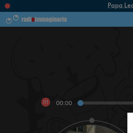
Papa Leone
00:00
!!!