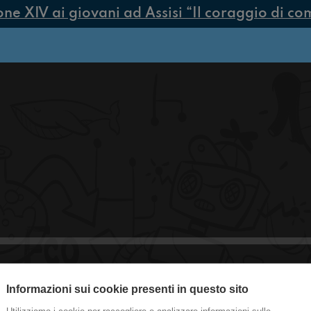
 XIV ai giovani ad Assisi “Il coraggio di compi
Informazioni sui cookie presenti in questo sito
#Check-in Crazy fans for doggo!!!!!