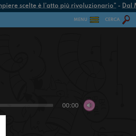
ere scelte è l’atto più rivoluzionario”
-
Dal MU
MENU
CERCA
00:00