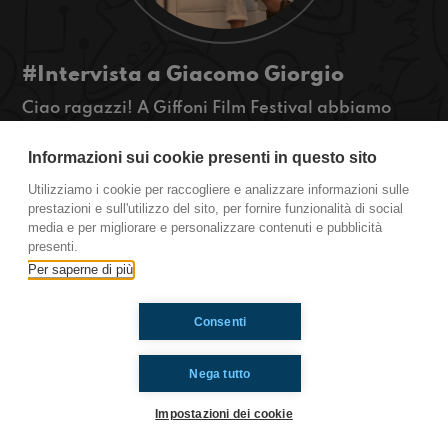
#Intervista a Giacomo Giorgio
Ciao ragazzi! A Giffoni Film Festival abbiamo
intervistato Giacomo Giorgio che interpreta Ciro
in Mare Fuori. Presto lo vedremo in "Noi siamo
Informazioni sui cookie presenti in questo sito
leggenda" una serie che racconta le storie di un
Utilizziamo i cookie per raccogliere e analizzare informazioni sulle
gruppo di adolescenti che scoprono di avere i
prestazioni e sull'utilizzo del sito, per fornire funzionalità di social
superpoteri. Ascoltate qui!
media e per migliorare e personalizzare contenuti e pubblicità
presenti.
Per saperne di più
Ti è piaciuto? Condividilo!
Consenti
Nega tutto
Impostazioni dei cookie