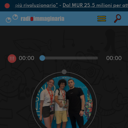
l’atto più rivoluzionario”
-
Dal MUR 25,5 milioni per attra
00:00
00:00
!!!