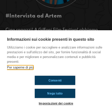
#Intervista ad Artem
Ciao ragazzi! A Giffoni Film Festival abbiamo
incontrato Artem che ha interpretato Pino in
Informazioni sui cookie presenti in questo sito
Mare Fuori. Abbiamo parlato della sua storia e di
molto altro! Ascoltate qui.
Utilizziamo i cookie per raccogliere e analizzare informazioni sulle
prestazioni e sull'utilizzo del sito, per fornire funzionalità di social
media e per migliorare e personalizzare contenuti e pubblicità
https://www.radioimmaginaria.it
presenti.
Per saperne di più
Ti è piaciuto? Condividilo!
Consenti
Nega tutto
Impostazioni dei cookie