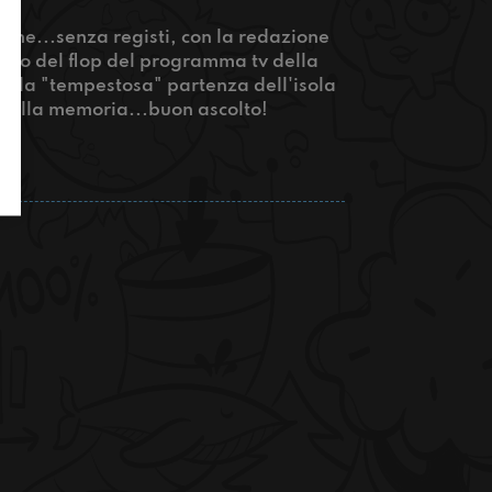
ine...senza registi, con la redazione
remo del flop del programma tv della
della "tempestosa" partenza dell'isola
 della memoria...buon ascolto!