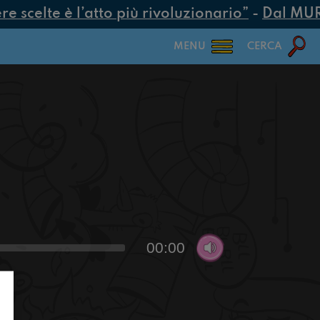
scelte è l’atto più rivoluzionario”
-
Dal MUR 25
MENU
CERCA
00:00