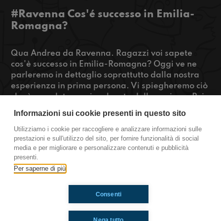
#Ravenna Cos'é successo in Emilia-
Romagna?
Qua Andrea da Ravenna. Ragazzi voi sapete
cos'è successo in Emilia-Romagna? Oggi ve ne
parleremo in dettaglio soprattutto dalla nostra
esperienza in prima persona. Vi spiegheremo ciò
che è accaduto a noi e al resto della regione. Poi
per sdrammatizzare un po' faremo un gioco
Informazioni sui cookie presenti in questo sito
carino, dovremo indovinare le fobie avendo solo
il loro nome completo, provateci anche voi mi
Utilizziamo i cookie per raccogliere e analizzare informazioni sulle
prestazioni e sull'utilizzo del sito, per fornire funzionalità di social
raccomando!
media e per migliorare e personalizzare contenuti e pubblicità
presenti.
Ravenna
Per saperne di più
Consenti
Ti è piaciuto? Condividilo!
Nega tutto