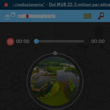
tto più rivoluzionario”
-
Dal MUR 25,5 milioni per attrarre
00:00
00:00
!!!