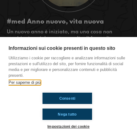
#med Anno nuovo, vita nuova
Un nuovo anno è iniziato, ma una cosa non
cambierà mai: la nostra voglia di far radio...e
dopo lo studio, si inizia con le puntate!
Informazioni sui cookie presenti in questo sito
Buon rientro a scuola a tutti!
Utilizziamo i cookie per raccogliere e analizzare informazioni sulle
prestazioni e sull'utilizzo del sito, per fornire funzionalità di social
Medicina.
media e per migliorare e personalizzare contenuti e pubblicità
presenti.
Per saperne di più
Ti è piaciuto? Condividilo!
Consenti
Nega tutto
Impostazioni dei cookie