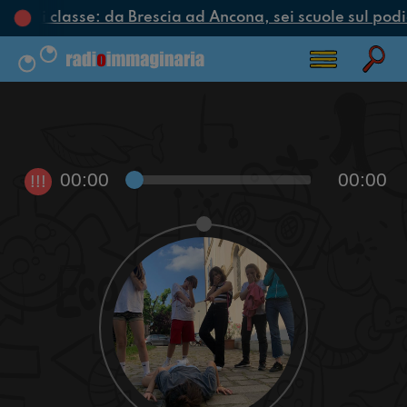
iclo di classe: da Brescia ad Ancona, sei scuole sul podio
00:00
00:00
!!!