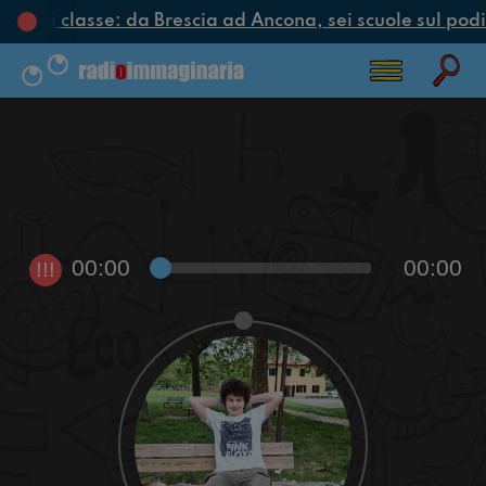
iclo di classe: da Brescia ad Ancona, sei scuole sul podio
00:00
00:00
!!!