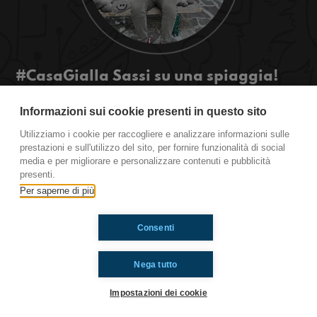
#CasaGialla Sassi su una spiaggia!
Bella regaz!! In questa puntata parleremo di
Informazioni sui cookie presenti in questo sito
cosa faremo in estate appena finita la scuola e di
sassi, per saperne di più ascoltate la puntata.
Utilizziamo i cookie per raccogliere e analizzare informazioni sulle
prestazioni e sull'utilizzo del sito, per fornire funzionalità di social
media e per migliorare e personalizzare contenuti e pubblicità
presenti.
Ti è piaciuto? Condividilo!
Per saperne di più
Consenti
Nega tutto
Impostazioni dei cookie