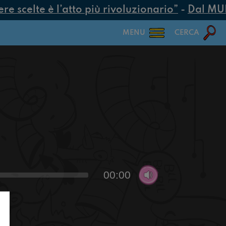
 scelte è l’atto più rivoluzionario”
-
Dal MUR 2
MENU
CERCA
00:00