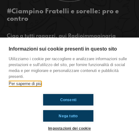
#Ciampino Fratelli e sorelle: pro e
contro
Ciao a tutti ragazzi, qui Radioimmaginaria
Ciampino e oggi parleremo dei vantaggi e degli
Informazioni sui cookie presenti in questo sito
svantaggi di avere dei fratelli o delle sorelle e
delle partite di Champions League di questa
Utilizziamo i cookie per raccogliere e analizzare informazioni sulle
settimana.
prestazioni e sull'utilizzo del sito, per fornire funzionalità di social
media e per migliorare e personalizzare contenuti e pubblicità
Ciampino
presenti.
Per saperne di più
Ti è piaciuto? Condividilo!
Consenti
Nega tutto
Impostazioni dei cookie